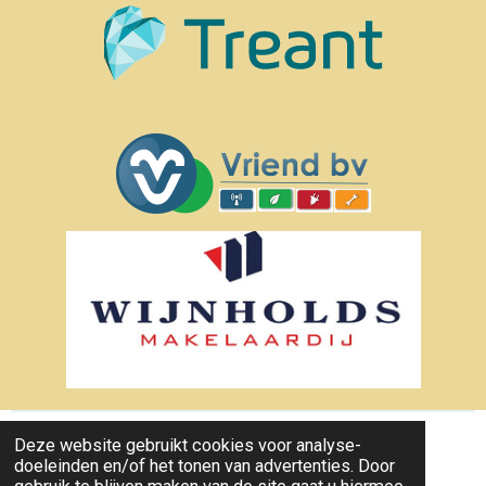
Deze website gebruikt cookies voor analyse-
© 2022 - 2026 paasbergenbus
doeleinden en/of het tonen van advertenties. Door
Powered by
JouwWeb